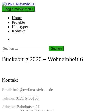
Skip
to
Toggle mobile menu
content
Home
Projekte
Haustypen
Kontakt
Suchen
nach:
Bückeburg 2020 – Wohneinheit 6
Kontakt
Email:
info@owl-massivhaus.de
Telefon:
0171 6400168
Adresse:
Bahnhofstr. 21